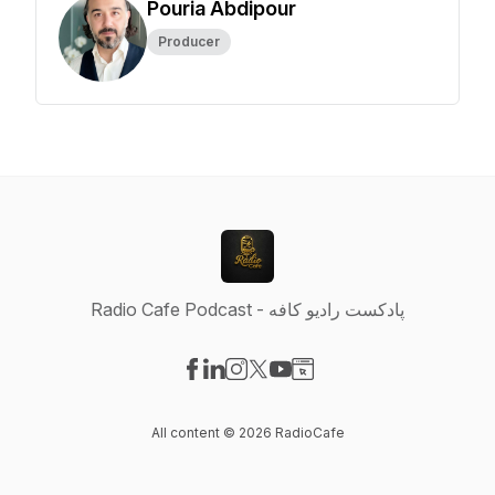
Pouria Abdipour
Producer
Radio Cafe Podcast - پادکست راديو کافه
Visit our Facebook page
Visit our LinkedIn page
Visit our Instagram page
Visit our X-com page
Visit our YouTube page
Visit our Website page
All content © 2026 RadioCafe